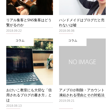
リアル集客とSNS集客はどう
ハンドメイドはブログだと売
繋がるのか
れないは嘘
2018.09.22
2018.06.06
コラム
コラム
おけいこ教室にも大切な「信
アメブロが削除・アカウント
用されるブログの書き方」と
凍結される理由とその対処法
は
2019.09.21
2018.08.13