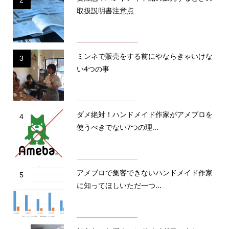
2
取扱説明書注意点
ミンネで販売をする前にやならきゃいけな
3
い4つの事
ダメ絶対！ハンドメイド作家がアメブロを
4
使うべきでない7つの理...
アメブロで集客できないハンドメイド作家
5
に知ってほしいただ一つ...