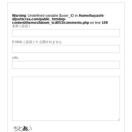
Warning
: Undefined variable $user_ID in
/home/hayashi-
d/joshicrea.com/public_html/wp-
content/themes/bloom_tcd053/comments.php
on line
109
名前 ( 必須 )
E-MAIL ( 必須 ) ※ 公開されません
URL